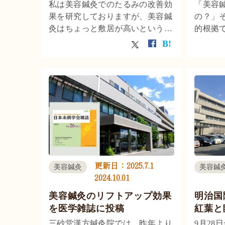
ズム
私は美容鍼灸でのたるみの改善効
「美容
果を研究しておりますが、美容鍼
の？」
灸はちょっと敷居が高いというあ
的根拠
なたのために、今回は自宅で手軽
漢方が
にできる美容マッサージについ
行った
て、科学的に検証した研究論文を
よる頬
ご紹介します。 「最近、フェイ
学的に
スラインがぼ […]
「日本
本論文の
のリフ
自の検
効くメ
説しま
い、エ
更新日：
2025.7.1
美容鍼灸
美容鍼
の力を
2024.10.01
美容鍼灸のリフトアップ効果
明治国
を医学雑誌に投稿
紅葉と
三砂堂漢方鍼灸院では、昨年より
9月28