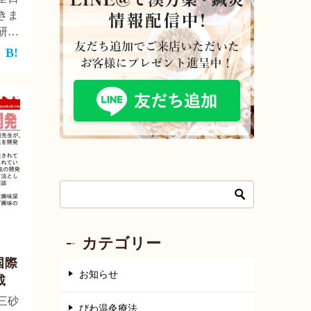
きま
研究
鍼灸
的根
り、
同研
デン
カテゴリー
国際
お知らせ
載
三砂
びわ温灸療法