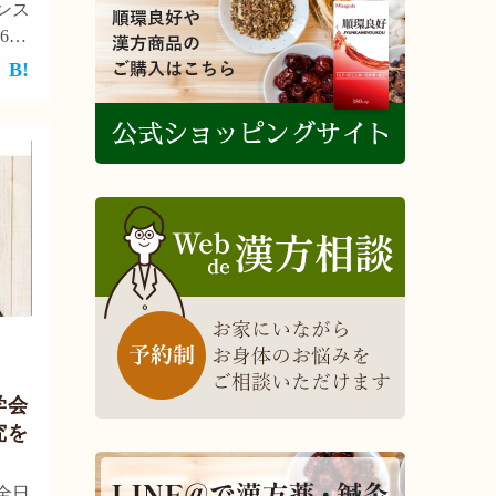
ンス
6月
療大
ンス
本鍼
[…]
学会
究を
全日