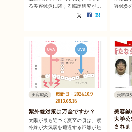
る美容鍼灸に関する臨床研究が、
容鍼灸
令和2年8月1日発行の全日本鍼灸
で発表
学会雑誌
（Vol.70.No.3.Aug.2020）に、症
例報告「客観的評価法を用いてリ
フトアップ効果を示した美容鍼灸
の２症例」として掲載されまし
た。
更新日：
2024.10.9
美容鍼灸
美容鍼
2019.06.18
紫外線対策は万全ですか？
美容鍼
大学公式
太陽が最も近づく夏至の頃は、紫
されま
外線が大気層を通過する距離が短