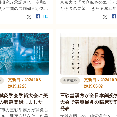
同研究が承認され、令和5
東京大会「美容鍼灸のエビデ
より3年間の共同研究がスタ
と今後の展望」 きたる2022年
ました。 共同研究の研究
3日～6月5日に、東京有明医
、「新規皮膚タルミ測定法
学・有明ガーデンコンファレ
た美容鍼灸介入効果の測
センターにて、「第71回全日
京都府南丹市にある明治国
灸学会学術大会 東京大会」が 
大学の附属病院、付属鍼灸
ーで実施します。
更新日：
2024.10.8
更新日：
2024.10.9
灸
美容鍼灸
2019.12.20
2019.08.02
鍼灸学会学術大会に美
三砂堂漢方が全日本鍼灸
の演題登録しました
大会で美容鍼灸の臨床研
発表
堺市の三砂堂漢方が開発し
タルミ測定方法を使った美
大阪府堺市の三砂堂漢方が、