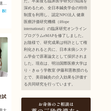
た。卒業後も臨床医学研究の知識を
溝の
深めるため、全日本鍼灸学会の特待
オネ
制度を利用し、認定NPO法人 健康
これ
るみ
医療評価研究機構（iHope
齢と
international）の臨床研究オンライン
原
プログラムeMAPを修了しました。
につ
お陰様で、研究成果は特許として権
。
利化されると共に、日本未病システ
ム学会で原著論文として採択されま
した。現在は、明治国際医療大学は
り・きゅう学教室 伊藤和憲教授のも
とで、美容鍼灸の介入効果を評価す
る共同研究を行っています。
較試
療大