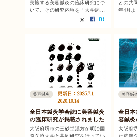
実施する美容鍼灸の臨床研究につ
との共
いて、その研究内容を「大学病院
年4月
医療情報ネットワークUMIN-
ートし
CTR」に事前登録しました。大学
課題は
病院医療情報ネットワークとは、
を用い
全国42の国立大学病院からなるネ
定」で
ットワーク組織です。事務局は、
際医療
東京大学医学部付属病院内に設置
センタ
されていて、国立大学病院以外の
医療関係者も利用できるフリーア
クセスのデータベースとして、医
療関係を中心に様々な情報を提供
する機関です。
更新日：
2025.7.1
美容鍼灸
美容鍼
2020.10.14
全日本鍼灸学会誌に美容鍼灸
全日本
の臨床研究が掲載されました
容鍼灸
大阪府堺市の三砂堂漢方が明治国
大阪府
際医療大学と共同研究を行ってい
た皮膚