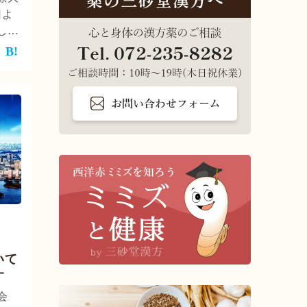
日よ
しま
形
究と
は、
行わ
り付
実施
いて
す
会