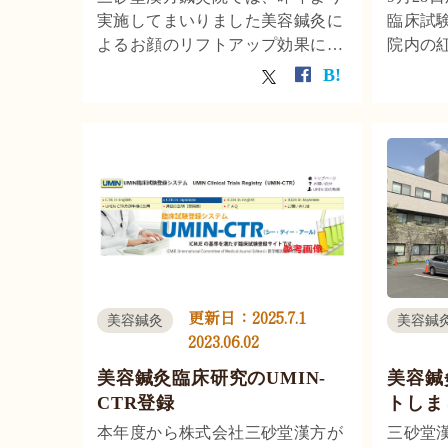
実施してまいりました美容鍼灸に
臨床試
よるお顔のリフトアップ効果につ
院内の
いて、臨床試験が完了しましたの
残すと
でその成果を医学雑誌に投稿しま
た。20
した。
大学院
る研究
実施し
対する
改善、
測定す
後のデ
す。
更新日：
2025.7.1
美容鍼灸
美容鍼
2023.06.02
美容鍼灸臨床研究のUMIN-
美容鍼
CTR登録
トしま
本年度から株式会社三砂堂漢方が
三砂堂