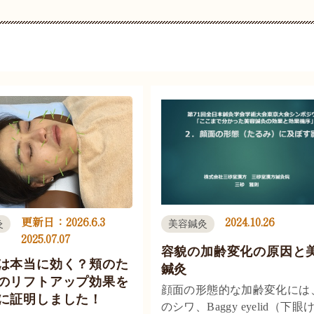
更新日：
2026.6.3
2024.10.26
灸
美容鍼灸
2025.07.07
容貌の加齢変化の原因と
は本当に効く？頬のた
鍼灸
のリフトアップ効果を
顔面の形態的な加齢変化には
に証明しました！
のシワ、Baggy eyelid（下眼