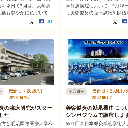
験も今日で7回目。大学病
学付属病院において、9月28
紅葉も鮮やかに色づいて、
り美容鍼灸の臨床試験を開始
ころあと2回となりまし
した。 臨床研究のデザインの
15年より明治国際医療大学
には、大きく分けると介入研
で美容鍼灸の効果を評価す
観察研究がありますが、今回
を行ってきましたが、今回
美容鍼灸を行うグループと、
ている研究は、美容鍼灸に
ないグループをランダムに割
ニーズの最も高いタルミの
けて、ランダム化比較試験を
つまりリフトアップ効果を
しています。
ることです。臨床試験終了
ータ解析が今から楽しみで
更新日：
2025.7.1
更新日：
2024.10.8
灸
美容鍼灸
2023.04.25
2022.05.07
灸の臨床研究がスター
美容鍼灸の効果機序につ
した
シンポジウムで講演しま
漢方と明治国際医療大学様
第71回全日本鍼灸学会学術大