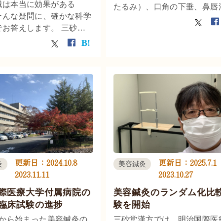
鍼は本当に効果がある
たるみ）、口角の下垂、鼻唇
そんな疑問に、確かな科学
深化、頬や顎のタルミ、マリ
でお答えします。 三砂堂
ットラインなどがあります。
明治国際医療大学と共同で
ら容貌変化は、主にシワとた
臨床研究により、美容鍼に
などによって発生します。加
のリフトアップ効果が統計
共に発生するシワとたるみの
証明されました。医学雑誌
因、そしてタルミの測定方法
未病学会誌」に掲載された
いて三砂堂漢方が解説します
内容をもとに、3.3倍も
トアップ率を叩き出した独
証結果や、鍼灸がたるみに
カニズムを分かりやすく解
す。「なんとなく」ではな
ビデンスに基づいた美容鍼
更新日：
2024.10.8
更新日：
2025.7.1
灸
美容鍼灸
ぜひお確かめください。
2023.11.11
2023.10.27
際医療大学付属病院の
美容鍼灸のランダム化比
臨床試験の進捗
験を開始
日から始まった美容鍼灸の
三砂堂漢方では、明治国際医