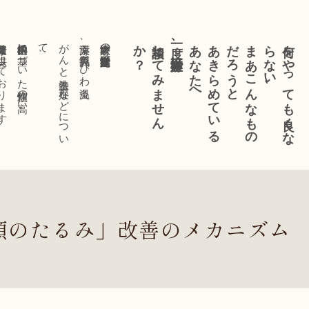
を提供しております。
科学的根拠に基づいた信頼性の高い
、
が
ん
と
養生法、
不妊な
ど
に
つ
い
て
漢方薬、美容鍼灸、びわ温灸、
大阪府堺市の三砂堂漢方東洋医学研究室が、
？
相談し
て
み
ま
せ
ん
か
一度、三砂堂漢方に
へ
あ
き
ら
め
て
い
る
あ
な
た
と
ま
あ
こ
ん
な
も
の
だ
ろ
う
、
何を
や
っ
て
も
良く
な
ら
な
い
顔のたるみ」改善のメカニズム