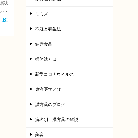
雑誌
ました
ミミズ
国際
介さ
不妊と養生法
健康食品
操体法とは
新型コロナウイルス
東洋医学とは
漢方薬のブログ
病名別 漢方薬の解説
美容