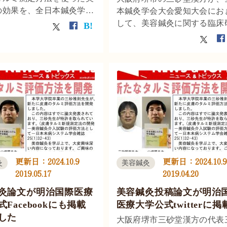
の効果を、全日本鍼灸学会
本鍼灸学会大会愛知大会にお
します。
して、美容鍼灸に関する臨床
について発表しました。美容
についてのエビデンス（科学
拠）の確立も急務となってお
三砂堂漢方では、大学との共
究を通じて、美容鍼灸のエビ
ス確立を目指しています。
更新日：
2024.10.9
更新日：
2024.10.9
灸
美容鍼灸
2019.05.17
2019.04.20
灸論文が明治国際医療
美容鍼灸投稿論文が明治
Facebookにも掲載
医療大学公式twitterに掲
した
大阪府堺市三砂堂漢方の代表