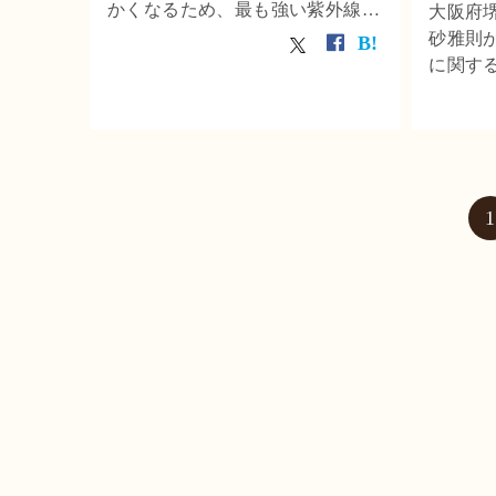
かくなるため、最も強い紫外線が
大阪府
頭上に降り注ぎます。大阪府堺市
砂雅則
の三砂堂漢方が紫外線対策につい
に関す
て解説します。
いての
大学公式
た。
1