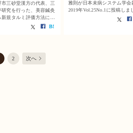
雅則が日本未病システム学会
堺市三砂堂漢方の代表、三
2019年Vol.25No.1に投稿し
が研究を行った、美容鍼灸
原著論文が、母校である明治
る新規タルミ評価方法につ
医療大学の公式twitterでも紹
学術論文が、明治国際医療
れました。
Facebookに紹介されまし
2
次へ