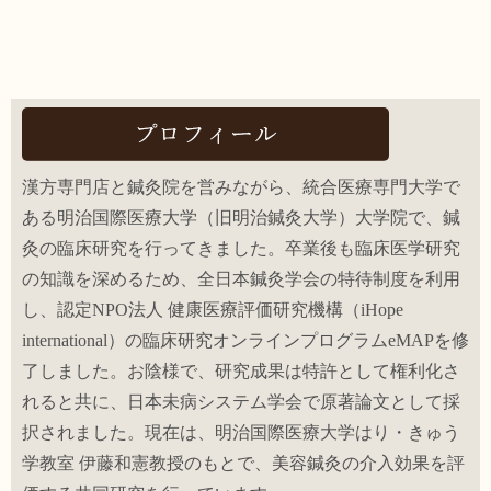
ナ
ビ
ゲ
ー
シ
ョ
漢方専門店と鍼灸院を営みながら、統合医療専門大学で
ある明治国際医療大学（旧明治鍼灸大学）大学院で、鍼
ン
灸の臨床研究を行ってきました。卒業後も臨床医学研究
の知識を深めるため、全日本鍼灸学会の特待制度を利用
し、認定NPO法人 健康医療評価研究機構（iHope
international）の臨床研究オンラインプログラムeMAPを修
了しました。お陰様で、研究成果は特許として権利化さ
れると共に、日本未病システム学会で原著論文として採
択されました。現在は、明治国際医療大学はり・きゅう
学教室 伊藤和憲教授のもとで、美容鍼灸の介入効果を評