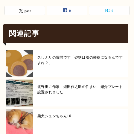
post
0
0
関連記事
久しぶりの質問です「砂糖は脳の栄養になるんです
よね？」
北野田に作家 織田作之助の住まい 紹介プレート
設置されました
柴犬シュンちゃん16