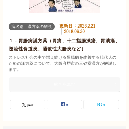
更新日：
2023.2.21
病名別 漢方薬の解説
2018.09.30
１．胃腸病漢方薬（胃痛、十二指腸潰瘍、胃潰瘍、
逆流性食道炎、過敏性大腸炎など）
ストレス社会の中で増え続ける胃腸病を改善する現代人の
ための漢方薬について、大阪府堺市の三砂堂漢方が解説し
ます。
続きを読む
post
0
0