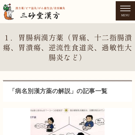
MENU
１．胃腸病漢方薬（胃痛、十二指腸潰
瘍、胃潰瘍、逆流性食道炎、過敏性大
腸炎など）
「病名別漢方薬の解説」の記事一覧