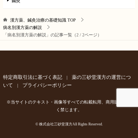
鍼灸
漢方薬、鍼灸治療の基礎知識
TOP
病名別漢方薬の解説
「病名別漢方薬の解説」の記事一覧（2 / 2ページ）
特定商取引法に基づく表記
薬の三砂堂漢方の運営につ
|
いて
プライバシーポリシー
|
※当サイトのテキスト・画像等すべての転載転用、商用販売を固
く禁じます。
© 株式会社三砂堂漢方All Rights Reserved.